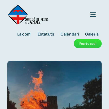
Skip
to
Togg
content
Navig
La comi
Estatuts
Calendari
Galeria
Reis
Fes-te soci
Carnaval
Festes de la primavera
Nit de Sant Joan
Mostra d’entitats