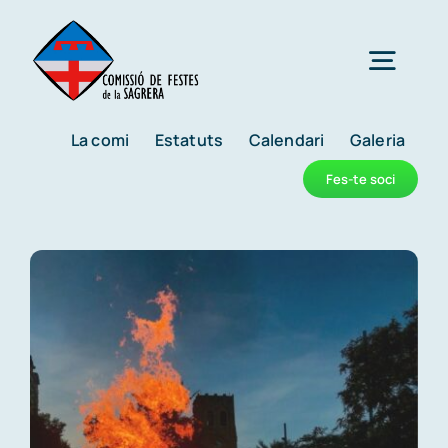
Skip
to
Togg
content
Navig
La comi
Estatuts
Calendari
Galeria
Reis
Fes-te soci
Carnaval
Festes de la primavera
Nit de Sant Joan
Mostra d’entitats