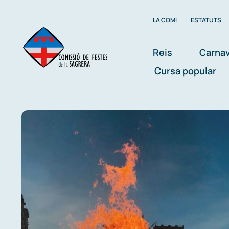
Skip
LA COMI
ESTATUTS
to
content
Reis
Carnav
Cursa popular