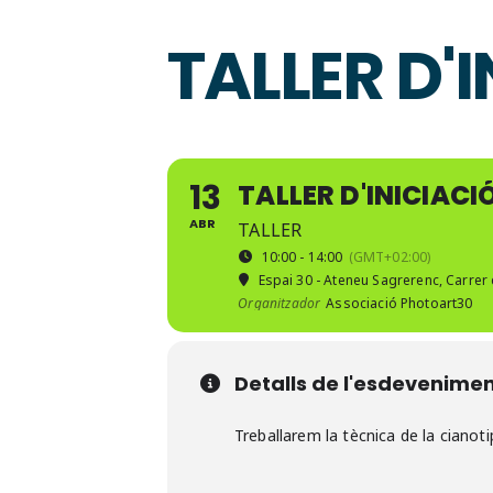
TALLER D'
13
TALLER D'INICIACI
ABR
TALLER
10:00 - 14:00
(GMT+02:00)
Espai 30 - Ateneu Sagrerenc
, Carrer
Organitzador
Associació Photoart30
Detalls de l'esdevenime
Treballarem la tècnica de la cianot