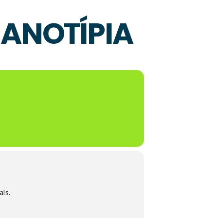
CIANOTÍPIA
als.