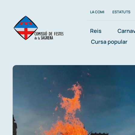
Skip
LA COMI
ESTATUTS
to
content
Reis
Carnav
Cursa popular