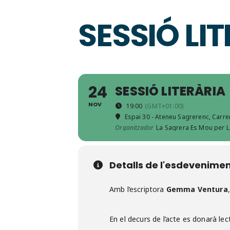
SESSIÓ LI
24
SESSIÓ LITERÀRIA
NOV
19:00
(GMT+01:00)
Espai 30 - Ateneu Sagrerenc
, Carr
Organitzador
La Sagrera Es Mou per L
Detalls de l'esdevenime
Amb l’escriptora
Gemma Ventura
En el decurs de l’acte es donarà lec