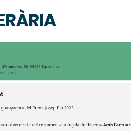
TERÀRIA
er d'Hondures, 30, 08027 Barcelona
es Lletres
nt
, guanyadora del Premi Josep Pla 2023.
tura al veredicte del certamen «La fugida de l’hivern».
Amb l’actuac