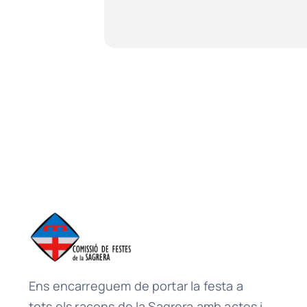
Ens encarreguem de portar la festa a
tots els racons de la Sagrera amb actes i