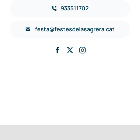
933511702
festa@festesdelasagrera.cat