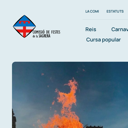
Skip
LA COMI
ESTATUTS
to
content
Reis
Carnav
Cursa popular