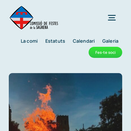
Skip
to
Togg
content
Navig
La comi
Estatuts
Calendari
Galeria
Reis
Fes-te soci
Carnaval
Festes de la primavera
Nit de Sant Joan
Mostra d’entitats