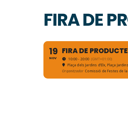
FIRA DE 
19
FIRA DE PRODUCT
NOV
10:00 - 20:00
(GMT+01:00)
Plaça dels Jardins d’Elx
, Plaça Jardin
Organitzador
Comissió de Festes de la