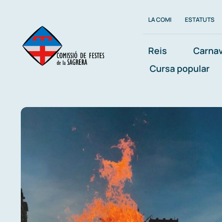
Skip
LA COMI
ESTATUTS
to
content
Reis
Carnav
Cursa popular