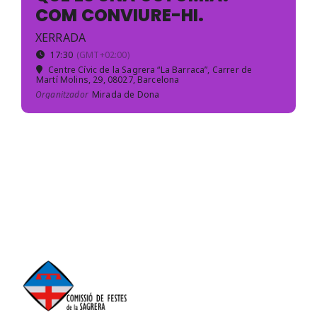
COM CONVIURE-HI.
XERRADA
Festa major
17:30
(GMT+02:00)
Centre Cívic de la Sagrera “La Barraca”
, Carrer de
Martí Molins, 29, 08027, Barcelona
Organitzador
Mirada de Dona
Cursa popular